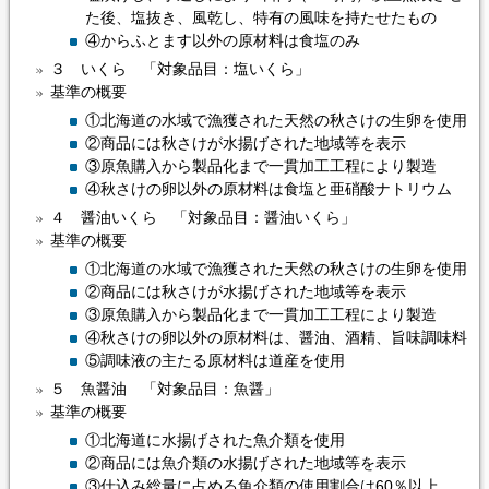
た後、塩抜き、風乾し、特有の風味を持たせたもの
④からふとます以外の原材料は食塩のみ
３ いくら 「対象品目：塩いくら」
基準の概要
①北海道の水域で漁獲された天然の秋さけの生卵を使用
②商品には秋さけが水揚げされた地域等を表示
③原魚購入から製品化まで一貫加工工程により製造
④秋さけの卵以外の原材料は食塩と亜硝酸ナトリウム
４ 醤油いくら 「対象品目：醤油いくら」
基準の概要
①北海道の水域で漁獲された天然の秋さけの生卵を使用
②商品には秋さけが水揚げされた地域等を表示
③原魚購入から製品化まで一貫加工工程により製造
④秋さけの卵以外の原材料は、醤油、酒精、旨味調味料
⑤調味液の主たる原材料は道産を使用
５ 魚醤油 「対象品目：魚醤」
基準の概要
①北海道に水揚げされた魚介類を使用
②商品には魚介類の水揚げされた地域等を表示
③仕込み総量に占める魚介類の使用割合は60％以上