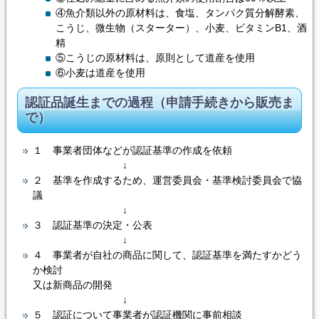
④魚介類以外の原材料は、食塩、タンパク質分解酵素、
こうじ、微生物（スターター）、小麦、ビタミンB1、酒
精
⑤こうじの原材料は、原則として道産を使用
⑥小麦は道産を使用
認証品誕生までの過程（申請手続きから販売ま
で）
１ 事業者団体などが認証基準の作成を依頼
↓
２ 基準を作成するため、運営委員会・基準検討委員会で協
議
↓
３ 認証基準の決定・公表
↓
４ 事業者が自社の商品に関して、認証基準を満たすかどう
か検討
又は新商品の開発
↓
５ 認証について事業者が認証機関に事前相談