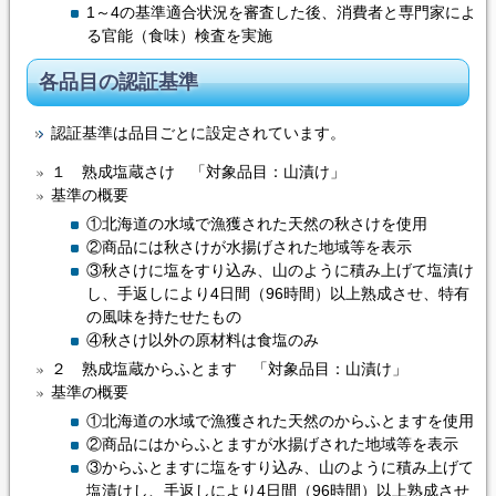
1～4の基準適合状況を審査した後、消費者と専門家によ
る官能（食味）検査を実施
各品目の認証基準
認証基準は品目ごとに設定されています。
１ 熟成塩蔵さけ 「対象品目：山漬け」
基準の概要
①北海道の水域で漁獲された天然の秋さけを使用
②商品には秋さけが水揚げされた地域等を表示
③秋さけに塩をすり込み、山のように積み上げて塩漬け
し、手返しにより4日間（96時間）以上熟成させ、特有
の風味を持たせたもの
④秋さけ以外の原材料は食塩のみ
２ 熟成塩蔵からふとます 「対象品目：山漬け」
基準の概要
①北海道の水域で漁獲された天然のからふとますを使用
②商品にはからふとますが水揚げされた地域等を表示
③からふとますに塩をすり込み、山のように積み上げて
塩漬けし、手返しにより4日間（96時間）以上熟成させ