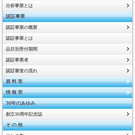
分析事業とは
認証事業
認証事業の概要
認証事業とは
品目別受付期間
認証事業者
認証審査の流れ
資 料 室
情 報 室
30年のあゆみ
創立30周年記念誌
そ の 他